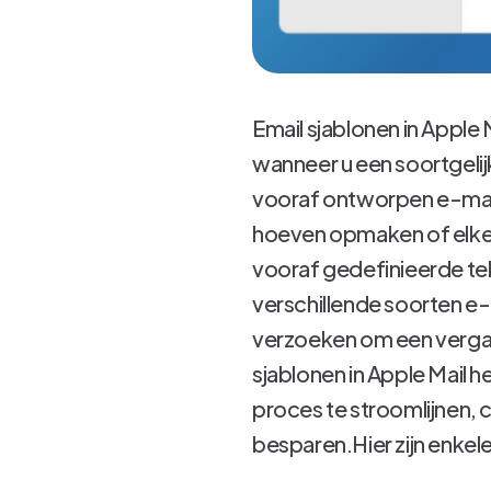
Email sjablonen in Apple
wanneer u een soortgelij
vooraf ontworpen e-mail
hoeven opmaken of elke 
vooraf gedefinieerde tek
verschillende soorten e-
verzoeken om een ​​verga
sjablonen in Apple Mail 
proces te stroomlijnen, c
besparen.Hier zijn enkel