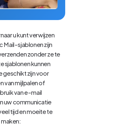
naar u kunt verwijzen
 Mail-sjablonen zijn
 verzenden zonder ze te
ze sjablonen kunnen
 geschikt zijn voor
 van mijlpalen of
bruik van e-mail
lpen uw communicatie
eel tijd en moeite te
n maken: