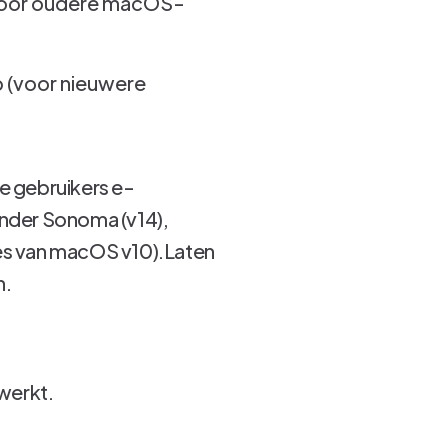
 (voor oudere macOS-
p (voor nieuwere
e gebruikers e-
nder Sonoma (v14),
rsies van macOS v10).Laten
n.
werkt.