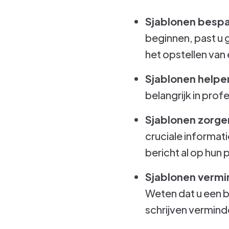
Sjablonen bespar
beginnen, past u 
het opstellen van
Sjablonen helpe
belangrijk in pro
Sjablonen zorgen
cruciale informat
bericht al op hun 
Sjablonen vermi
Weten dat u een b
schrijven vermind