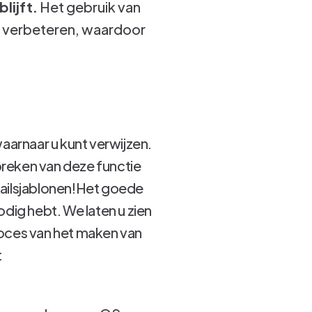
lijft.
Het gebruik van
s verbeteren, waardoor
waarnaar u kunt verwijzen.
tbreken van deze functie
mailsjablonen!Het goede
odig hebt. We laten u zien
roces van het maken van
: