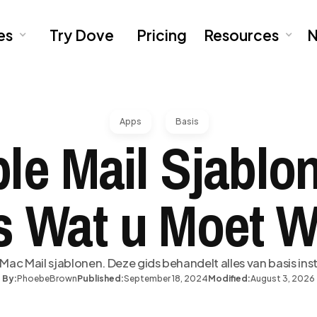
es
Try Dove
Pricing
Resources
N
Apps
Basis
le Mail Sjablo
s Wat u Moet 
ac Mail sjablonen. Deze gids behandelt alles van basis ins
By:
Phoebe
Brown
Published:
September 18, 2024
Modified:
August 3, 2026