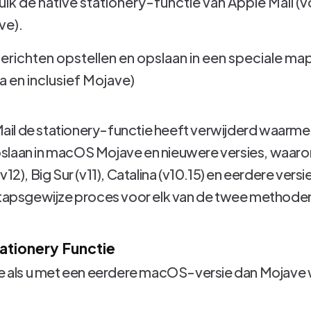
ik de native stationery-functie van Apple Mail
ve).
richten opstellen en opslaan in een speciale ma
 en inclusief Mojave)
il de stationery-functie heeft verwijderd waarme
slaan in macOS Mojave en nieuwere versies, waaro
v12), Big Sur (v11), Catalina (v10.15) en eerdere ve
 stapsgewijze proces voor elk van de twee methode
ationery Functie
 als u met een eerdere macOS-versie dan Mojave 