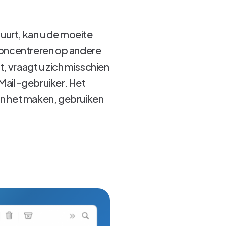
uurt, kan u de moeite
 concentreren op andere
vraagt ​​u zich misschien
 Mail-gebruiker. Het
van het maken, gebruiken