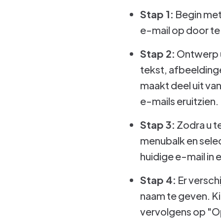
Stap 1:
Begin met 
e-mail op door te
Stap 2:
Ontwerp u
tekst, afbeelding
maakt deel uit va
e-mails eruitzien.
Stap 3:
Zodra u t
menubalk en selec
huidige e-mail in 
Stap 4:
Er versch
naam te geven. Kie
vervolgens op "O