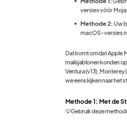
Methode 1:
Gebru
versies vóór Moja
Methode 2:
Uw be
macOS-versies na
Dat komt omdat Apple Ma
mailsjablonen konden op
Ventura (v13), Monterey (
we eens kijken naar het
Methode 1: Met de St
💡Gebruik deze methode