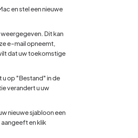
Mac en stel een nieuwe
t weergegeven. Dit kan
deze e-mail opneemt,
 wilt dat uw toekomstige
 u op "Bestand" in de
tie verandert u uw
 uw nieuwe sjabloon een
 aangeeft en klik