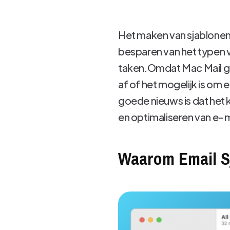
Het maken van sjablonen 
besparen van het typen v
taken.Omdat Mac Mail gee
af ​​of het mogelijk is o
goede nieuws is dat het 
en optimaliseren van e-ma
Waarom Email S