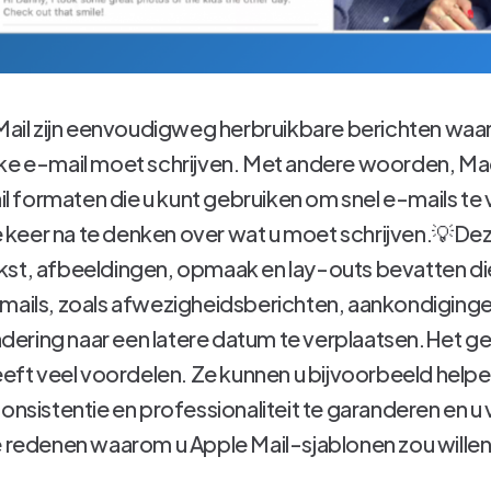
 Mail zijn eenvoudigweg herbruikbare berichten waar
ke e-mail moet schrijven. Met andere woorden, Mac
 formaten die u kunt gebruiken om snel e-mails te
keer na te denken over wat u moet schrijven.💡De
st, afbeeldingen, opmaak en lay-outs bevatten die
mails, zoals afwezigheidsberichten, aankondigingen
dering naar een latere datum te verplaatsen.Het ge
heeft veel voordelen. Ze kunnen u bijvoorbeeld he
onsistentie en professionaliteit te garanderen en u v
e redenen waarom u Apple Mail-sjablonen zou wille