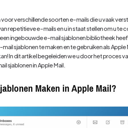
voor verschillende soorten e-mails die u vaak verst
an repetitieve e-mails en u in staat stellen om u te
n ingebouwde e-mail sjablonen bibliotheek heeft, 
m e-mail sjablonen te maken en te gebruiken als Apple
kan!In dit artikel begeleiden we u door het proces 
il sjablonen in Apple Mail.
jablonen Maken in Apple Mail?