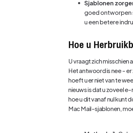
Sjablonen zorgen
goed ontworpen s
u een betere indr
Hoe u Herbruikb
U vraagt ​​zich misschien
Het antwoord is nee - er
hoeft u er niet van te 
nieuws is dat u zoveel e-
hoe u dit vanaf nul kun
Mac Mail-sjablonen, moet