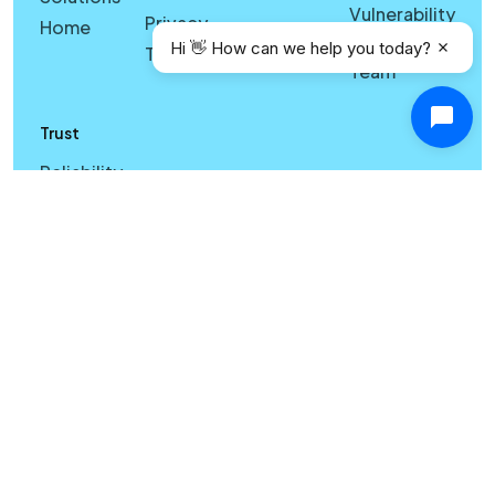
Vulnerability
Privacy
Home
Join Our
Hi 👋 How can we help you today?
Terms
Team
Trust
Reliability
& Scale
Cross-
Device
Sync &
Licensing
Reliability
& Search
Quality
Windows
vs Mac
Security