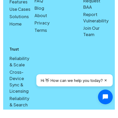
FAQ
Request
Features
BAA
Blog
Use Cases
Report
About
Solutions
Vulnerability
Privacy
Home
Join Our
Terms
Team
Trust
Reliability
& Scale
Cross-
Device
Hi 👋 How can we help you today?
Sync &
Licensing
Reliability
& Search
Quality