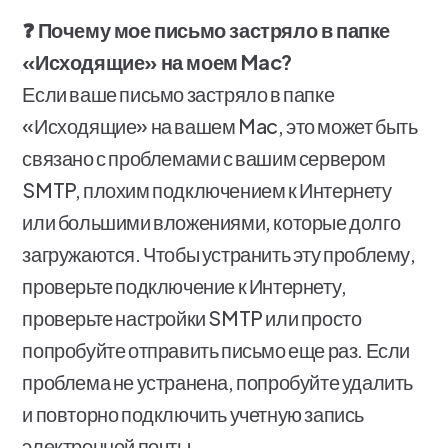
❓ Почему мое письмо застряло в папке
«Исходящие» на моем Mac?
Если ваше письмо застряло в папке
«Исходящие» на вашем Mac, это может быть
связано с проблемами с вашим сервером
SMTP, плохим подключением к Интернету
или большими вложениями, которые долго
загружаются. Чтобы устранить эту проблему,
проверьте подключение к Интернету,
проверьте настройки SMTP или просто
попробуйте отправить письмо еще раз. Если
проблема не устранена, попробуйте удалить
и повторно подключить учетную запись
электронной почты.