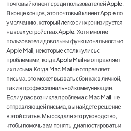
почтовый клиент среди пользователей Apple.
В конце концов, это почтовый клиент Apple по
умолчанию, который легко синхронизируется
на всех устройствах Apple. Хотя многие
пользователи довольны функциональностью
Apple Mail, некоторые столкнулись с
проблемами, когда Apple Mail не отправляет
их письма.Когда Mac Mail не отправляет
письма, это может вызвать сбои как в личной,
так и в профессиональной коммуникации.
Если у вас возникла проблема с Mac Mail, не
отправляющей письма, вы найдете решение
в этой статье. Мы создали это руководство,
чтобы помочь вам понять, диагностировать и