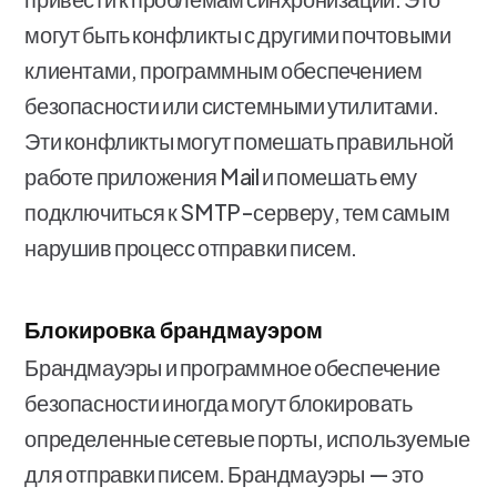
могут быть конфликты с другими почтовыми
клиентами, программным обеспечением
безопасности или системными утилитами.
Эти конфликты могут помешать правильной
работе приложения Mail и помешать ему
подключиться к SMTP-серверу, тем самым
нарушив процесс отправки писем.
Блокировка брандмауэром
Брандмауэры и программное обеспечение
безопасности иногда могут блокировать
определенные сетевые порты, используемые
для отправки писем. Брандмауэры — это