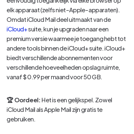
eenvoudig toegankelijk via elke browser op
elk apparaat (zelfs niet-Apple-apparaten).
Omdat iCloud Mail deel uitmaakt van de
iCloud+
suite, kun je upgraden naar een
premium versie waarmee je toegang hebt tot
andere tools binnen de iCloud+ suite. iCloud+
biedt verschillende abonnementen voor
verschillende hoeveelheden opslag ruimte,
vanaf $ 0.99 per maand voor 50 GB.
🏆 Oordeel:
Het is een gelijkspel. Zowel
iCloud Mail als Apple Mail zijn gratis te
gebruiken.