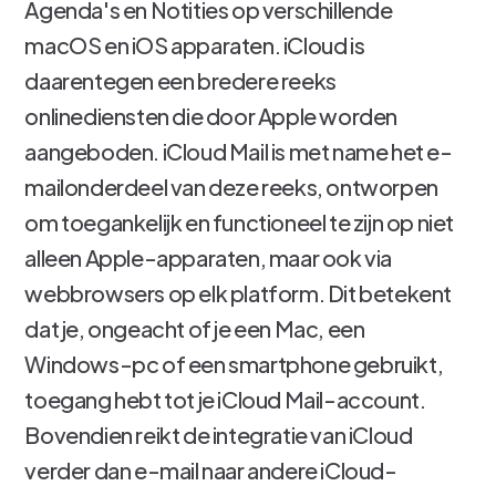
Agenda's en Notities op verschillende
macOS en iOS apparaten. iCloud is
daarentegen een bredere reeks
onlinediensten die door Apple worden
aangeboden. iCloud Mail is met name het e-
mailonderdeel van deze reeks, ontworpen
om toegankelijk en functioneel te zijn op niet
alleen Apple-apparaten, maar ook via
webbrowsers op elk platform. Dit betekent
dat je, ongeacht of je een Mac, een
Windows-pc of een smartphone gebruikt,
toegang hebt tot je iCloud Mail-account.
Bovendien reikt de integratie van iCloud
verder dan e-mail naar andere iCloud-