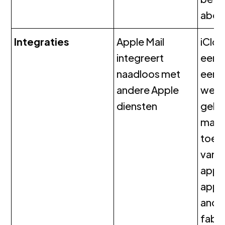
abon
Integraties
Apple Mail
iClou
integreert
een
naadloos met
eenv
andere Apple
web
diensten
geba
mail 
toega
vanaf
appa
appa
ande
fabri