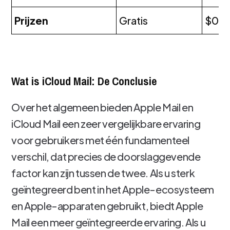
Prijzen
Gratis
$0.9
Wat is iCloud Mail: De Conclusie
Over het algemeen bieden Apple Mail en
iCloud Mail een zeer vergelijkbare ervaring
voor gebruikers met één fundamenteel
verschil, dat precies de doorslaggevende
factor kan zijn tussen de twee. Als u sterk
geïntegreerd bent in het Apple-ecosysteem
en Apple-apparaten gebruikt, biedt Apple
Mail een meer geïntegreerde ervaring. Als u