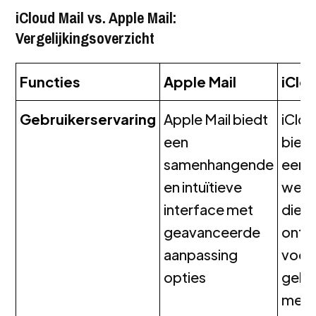
iCloud Mail vs. Apple Mail:
Vergelijkingsoverzicht
Functies
Apple Mail
iClo
Gebruikerservaring
Apple Mail biedt
iClou
een
bied
samenhangende
eenv
en intuïtieve
web 
interface met
die is
geavanceerde
ontw
aanpassing
voor
opties
gebr
met 