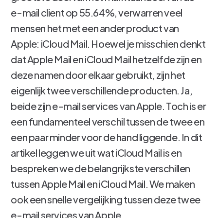
e-mail client op 55.64%, verwarren veel
mensen het met een ander product van
Apple: iCloud Mail. Hoewel je misschien denkt
dat Apple Mail en iCloud Mail hetzelfde zijn en
deze namen door elkaar gebruikt, zijn het
eigenlijk twee verschillende producten. Ja,
beide zijn e-mail services van Apple. Toch is er
een fundamenteel verschil tussen de twee en
een paar minder voor de hand liggende. In dit
artikel leggen we uit wat iCloud Mail is en
bespreken we de belangrijkste verschillen
tussen Apple Mail en iCloud Mail. We maken
ook een snelle vergelijking tussen deze twee
e-mail services van Apple.