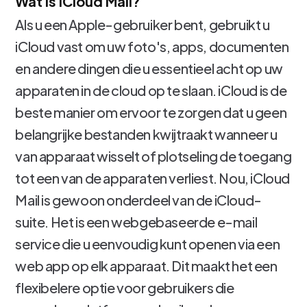
Wat is iCloud Mail?
Als u een Apple-gebruiker bent, gebruikt u
iCloud vast om uw foto's, apps, documenten
en andere dingen die u essentieel acht op uw
apparaten in de cloud op te slaan. iCloud is de
beste manier om ervoor te zorgen dat u geen
belangrijke bestanden kwijtraakt wanneer u
van apparaat wisselt of plotseling de toegang
tot een van de apparaten verliest. Nou, iCloud
Mail is gewoon onderdeel van de iCloud-
suite. Het is een webgebaseerde e-mail
service die u eenvoudig kunt openen via een
web app op elk apparaat. Dit maakt het een
flexibelere optie voor gebruikers die