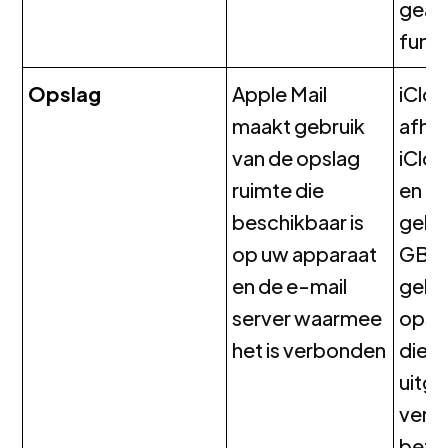
geav
funct
Opslag
Apple Mail
iClou
maakt gebruik
afhan
van de opslag
iClo
ruimte die
en bi
beschikbaar is
gebru
op uw apparaat
GB gr
en de e-mail
geba
server waarmee
opsl
het is verbonden
die 
uitg
versc
beta