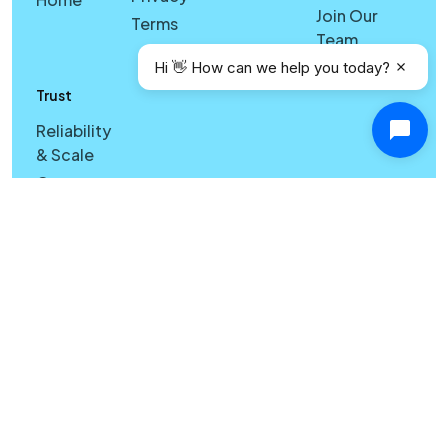
Join Our
Terms
Team
Hi 👋 How can we help you today?
Trust
Reliability
& Scale
Cross-
Device
Sync &
Licensing
Reliability
& Search
Quality
Windows
vs Mac
Security
Features