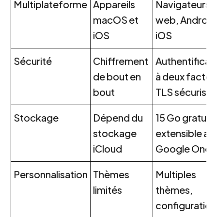
Multiplateforme
Appareils
Navigateurs
macOS et
web, Android
iOS
iOS
Sécurité
Chiffrement
Authentificat
de bout en
à deux facteu
bout
TLS sécurisé
Stockage
Dépend du
15 Go gratuits
stockage
extensible av
iCloud
Google One
Personnalisation
Thèmes
Multiples
limités
thèmes,
configuration